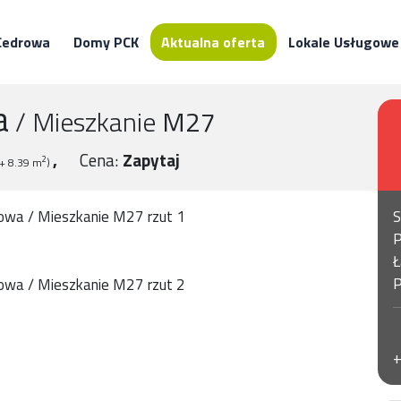
Cedrowa
Domy PCK
Aktualna oferta
Lokale Usługowe
a
/
Mieszkanie
M27
Cena:
Zapytaj
2
(+ 8.39 m
)
S
P
Ł
P