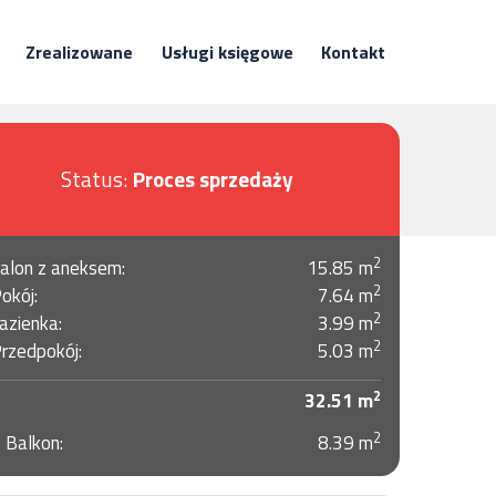
Zrealizowane
Usługi księgowe
Kontakt
Status:
Proces sprzedaży
2
alon z aneksem:
15.85 m
2
okój:
7.64 m
2
azienka:
3.99 m
2
rzedpokój:
5.03 m
2
32.51 m
2
Balkon:
8.39 m