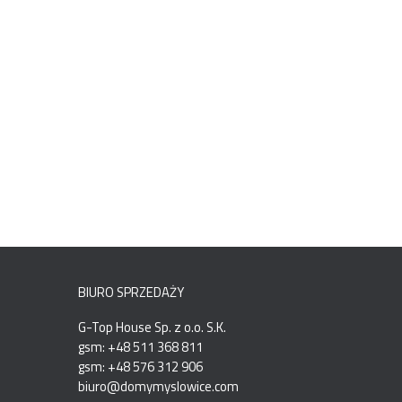
BIURO SPRZEDAŻY
G-Top House Sp. z o.o. S.K.
gsm: +48 511 368 811
gsm: +48 576 312 906
biuro@domymyslowice.com