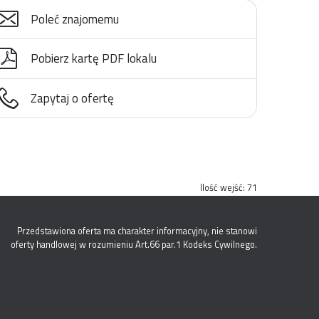
Poleć znajomemu
Pobierz kartę PDF lokalu
Zapytaj o ofertę
Ilość wejść:
71
Przedstawiona oferta ma charakter informacyjny, nie stanowi
oferty handlowej w rozumieniu Art.66 par.1 Kodeks Cywilnego.