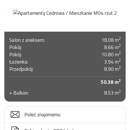
2
Salon z aneksem:
18.08 m
2
Pokój:
8.66 m
2
Pokój:
10.80 m
2
Łazienka:
3.94 m
2
Przedpokój:
8.90 m
2
50.38 m
2
Balkon:
8.53 m
Poleć znajomemu