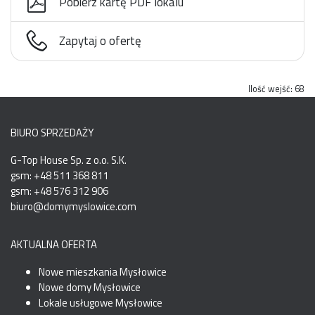
Pobierz kartę PDF lokalu
Zapytaj o ofertę
Ilość wejść:
68
BIURO SPRZEDAŻY
G-Top House Sp. z o.o. S.K.
gsm: +48 511 368 811
gsm: +48 576 312 906
biuro@domymyslowice.com
AKTUALNA OFERTA
Nowe mieszkania Mysłowice
Nowe domy Mysłowice
Lokale usługowe Mysłowice