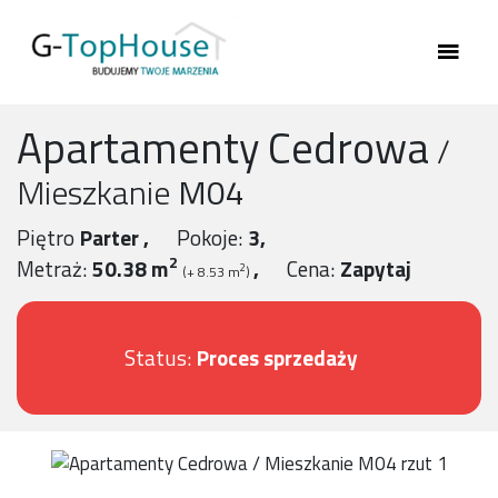
Apartamenty Cedrowa
/
Mieszkanie
M04
Piętro
Parter
Pokoje:
3
2
Metraż:
50.38 m
Cena:
Zapytaj
2
(+ 8.53 m
)
Status:
Proces sprzedaży